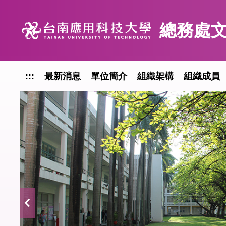
跳
到
總務處
主
要
內
容
:::
最新消息
單位簡介
組織架構
組織成員
區