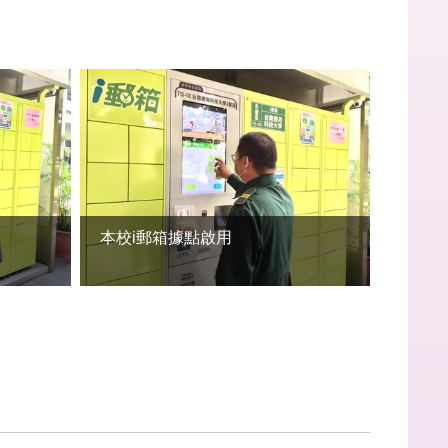
本校i郵箱據點啟用